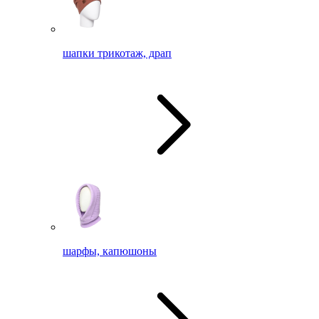
шапки трикотаж, драп
шарфы, капюшоны