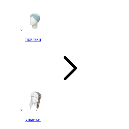
повязки
ушанки