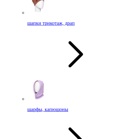
шапки трикотаж, драп
шарфы, капюшоны