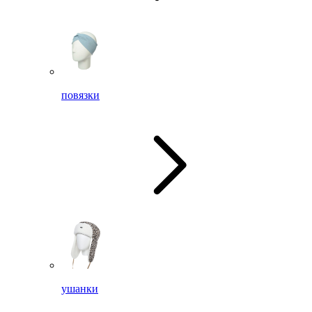
повязки
ушанки