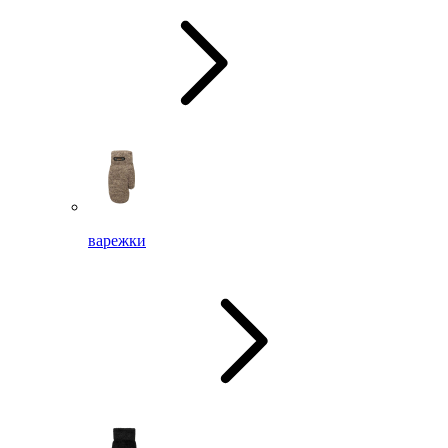
варежки