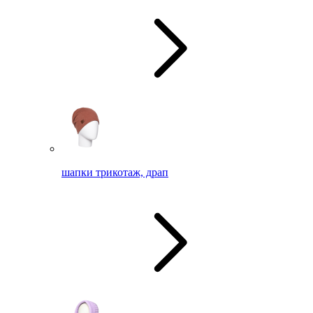
шапки трикотаж, драп