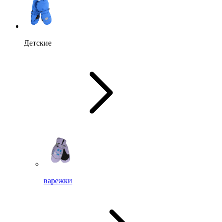
Детские
варежки