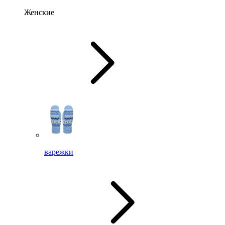
Женские
варежки