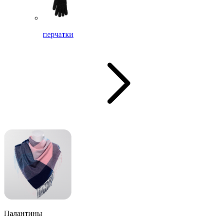
перчатки
Палантины