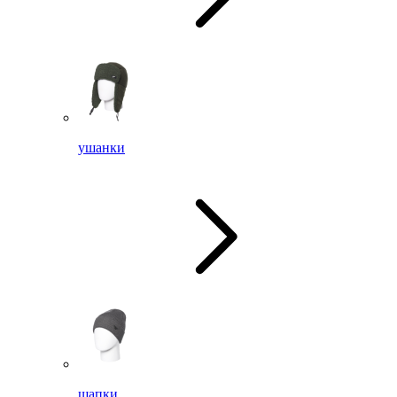
ушанки
шапки