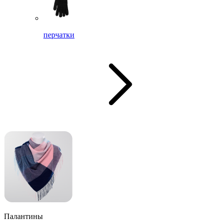
перчатки
Палантины