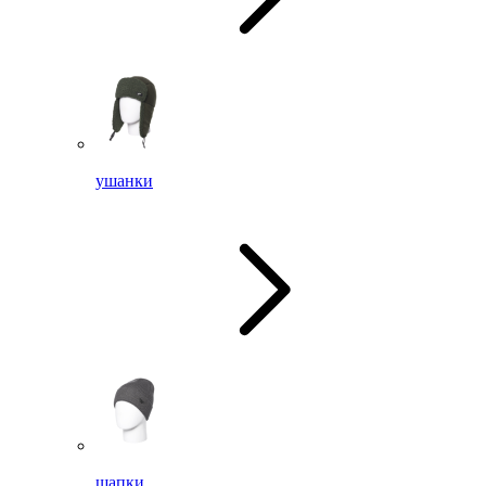
ушанки
шапки