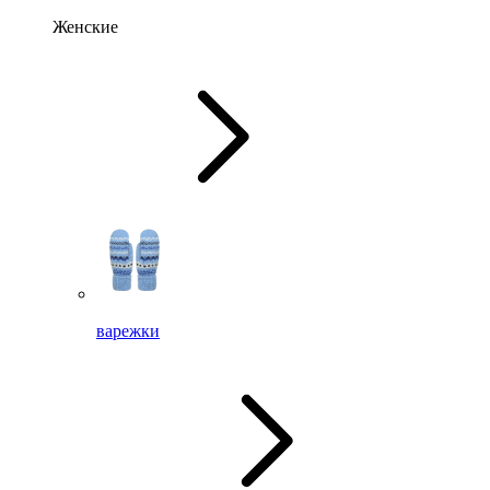
Женские
варежки