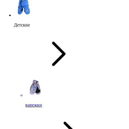
Детские
варежки