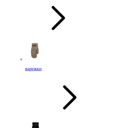
варежки