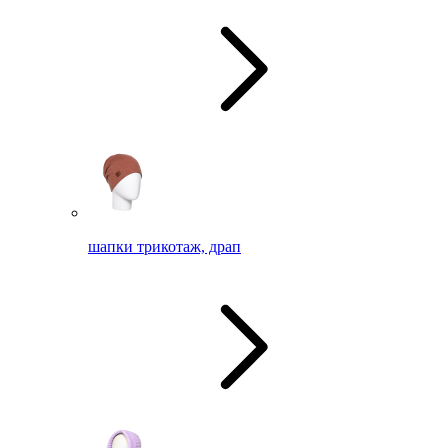
шапки трикотаж, драп