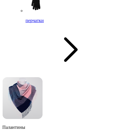
перчатки
Палантины