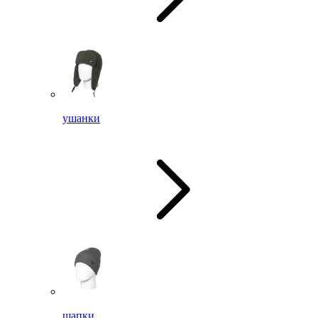
ушанки
шапки