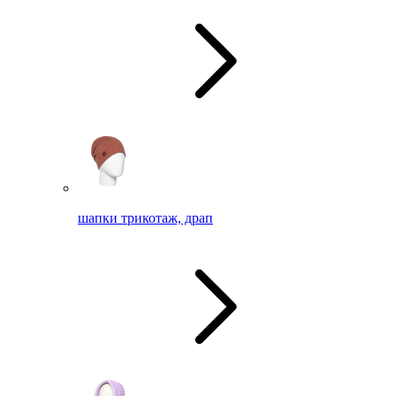
шапки трикотаж, драп