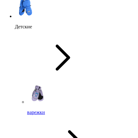
Детские
варежки