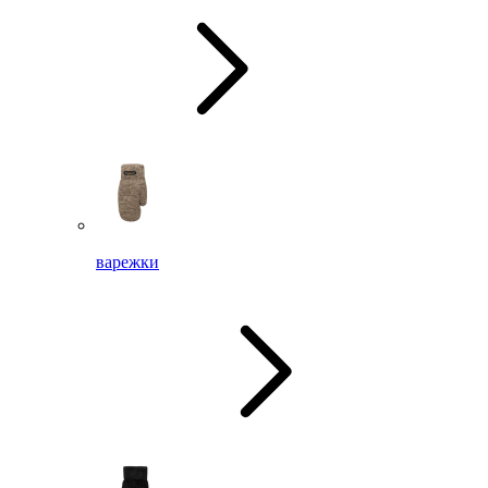
варежки