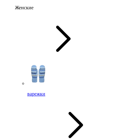
Женские
варежки