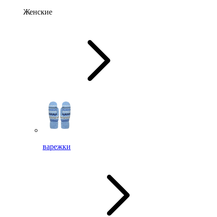
Женские
варежки