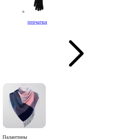
перчатки
Палантины