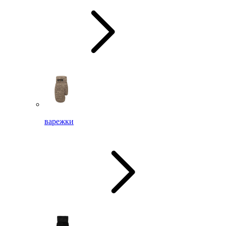
варежки