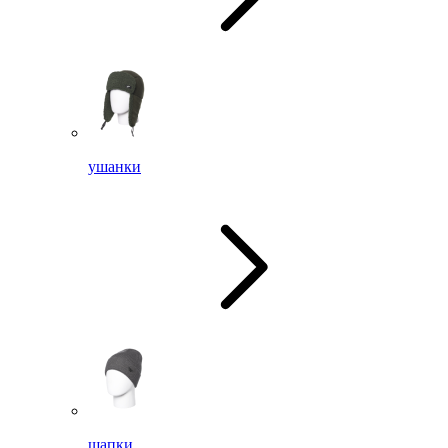
ушанки
шапки