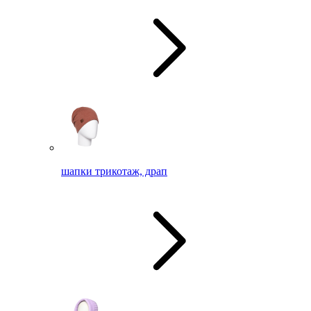
шапки трикотаж, драп