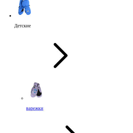
Детские
варежки