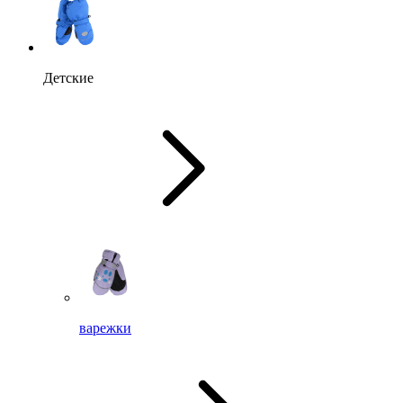
Детские
варежки