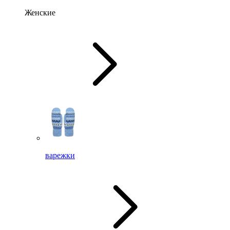
Женские
варежки