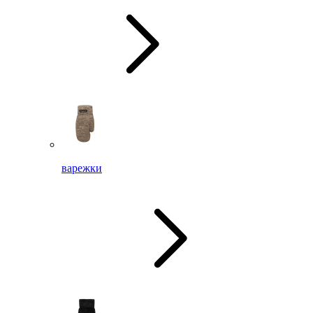
варежки