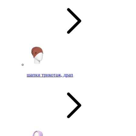
шапки трикотаж, драп