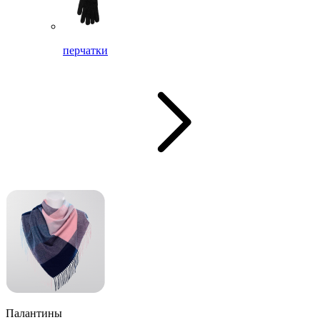
перчатки
Палантины