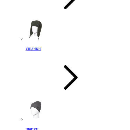
ушанки
шапки