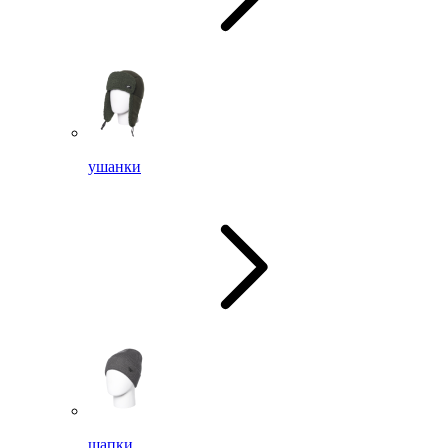
ушанки
шапки