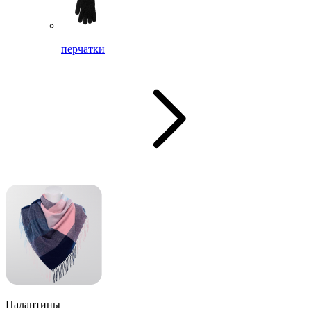
перчатки
Палантины