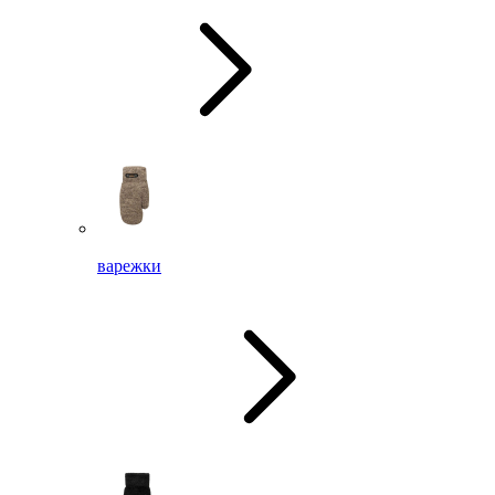
варежки