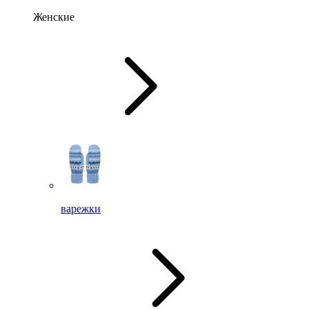
Женские
варежки