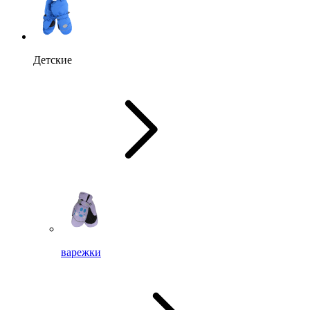
Детские
варежки