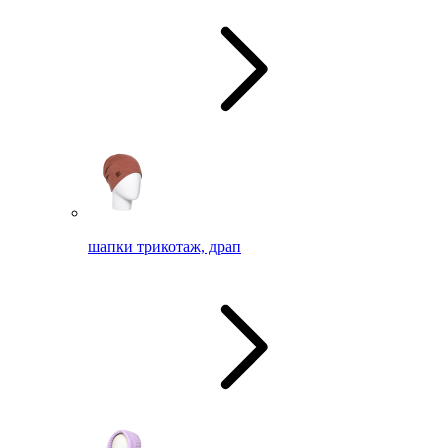
шапки трикотаж, драп