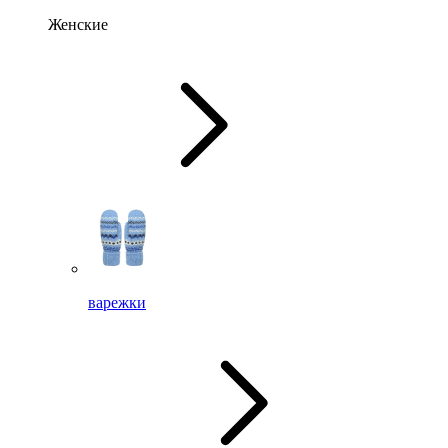
Женские
варежки