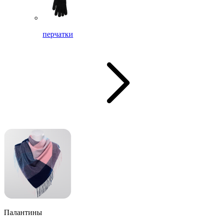
перчатки
Палантины