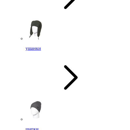
ушанки
шапки