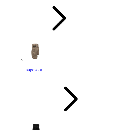
варежки