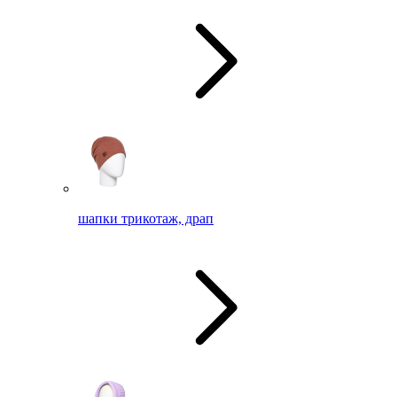
шапки трикотаж, драп