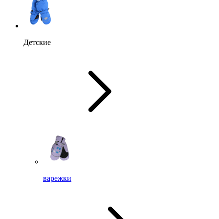
Детские
варежки