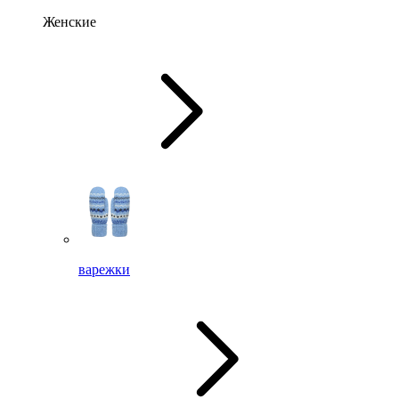
Женские
варежки