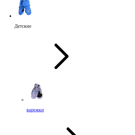
Детские
варежки