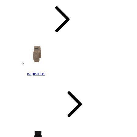
варежки