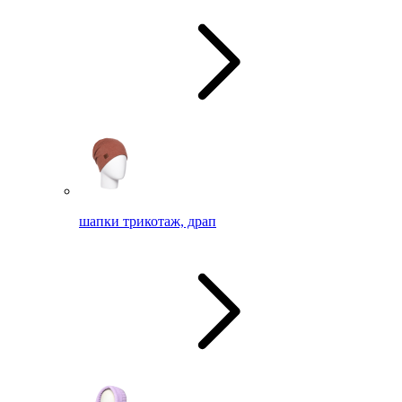
шапки трикотаж, драп