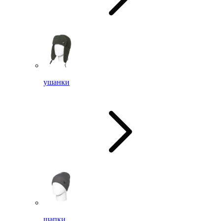
ушанки
шапки