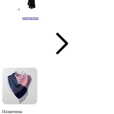
перчатки
Палантины