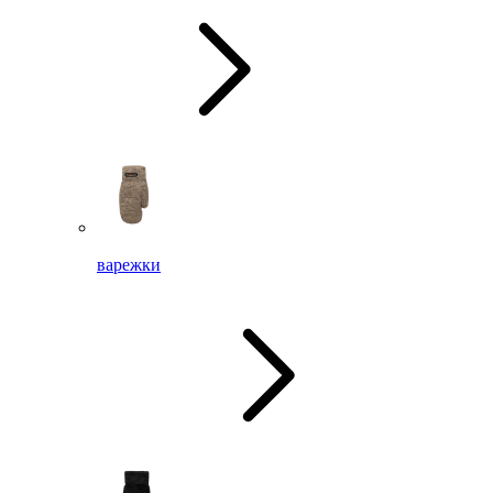
варежки