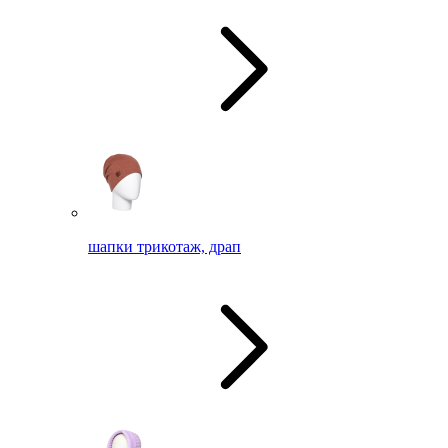
шапки трикотаж, драп