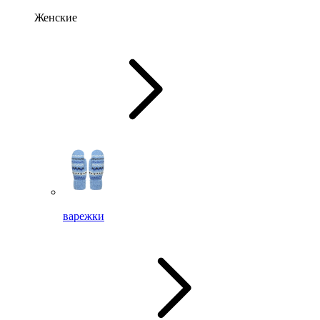
Женские
варежки