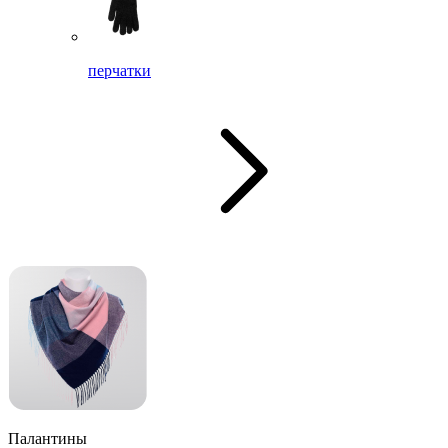
перчатки
Палантины