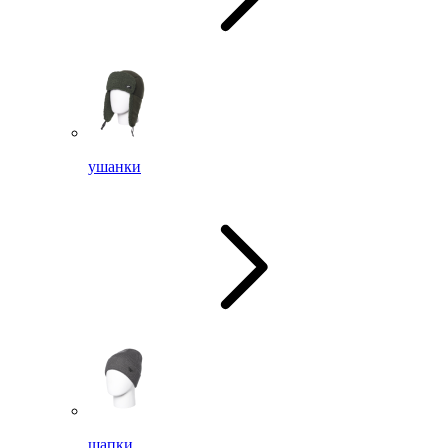
ушанки
шапки