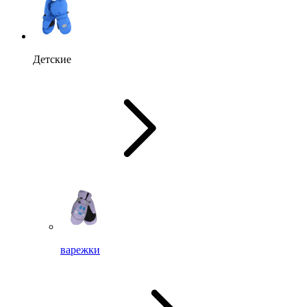
Детские
варежки