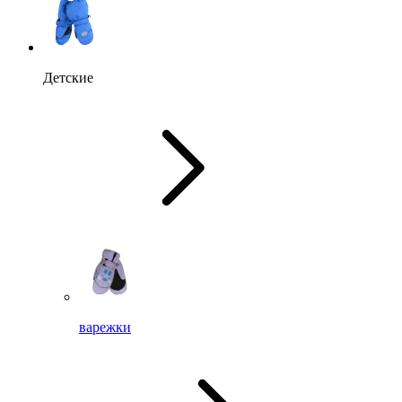
Детские
варежки