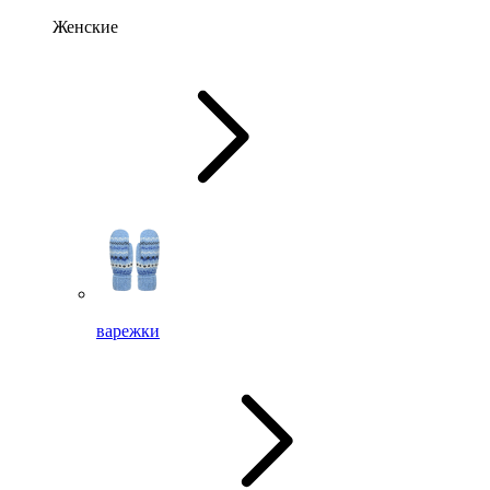
Женские
варежки