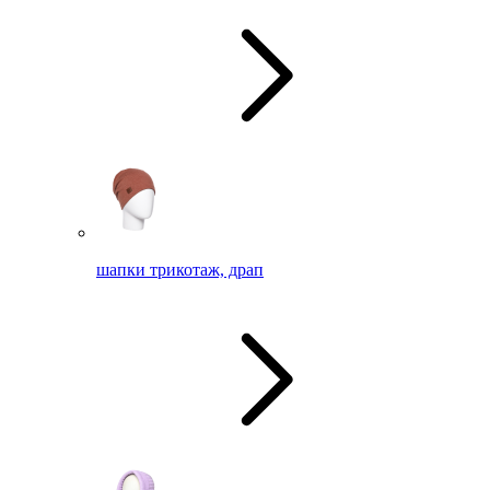
шапки трикотаж, драп