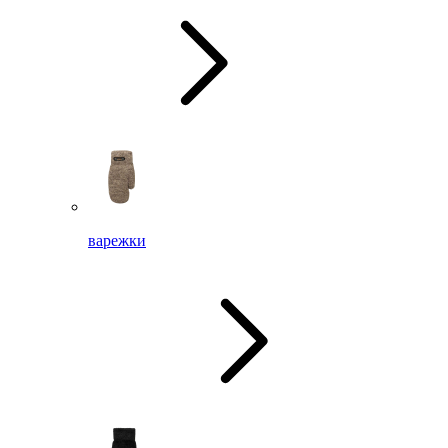
варежки