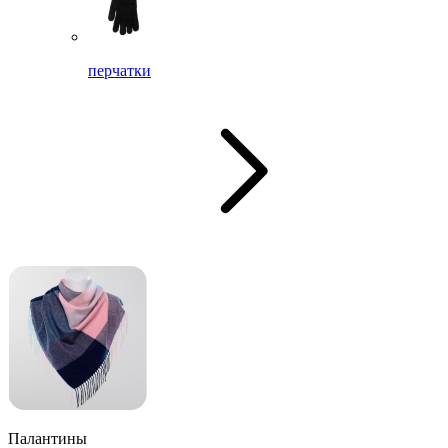
перчатки
Палантины