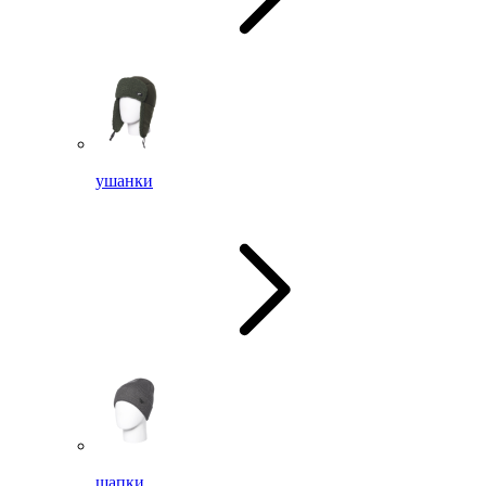
ушанки
шапки