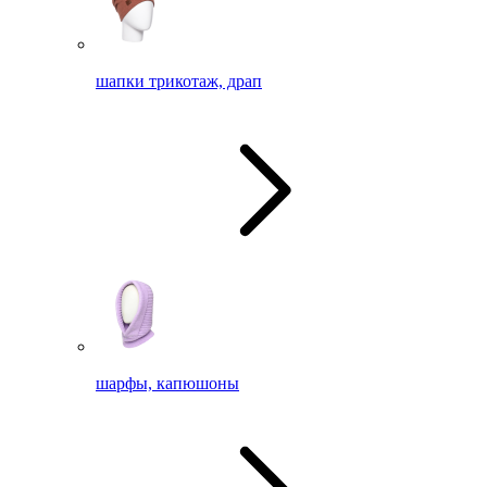
шапки трикотаж, драп
шарфы, капюшоны