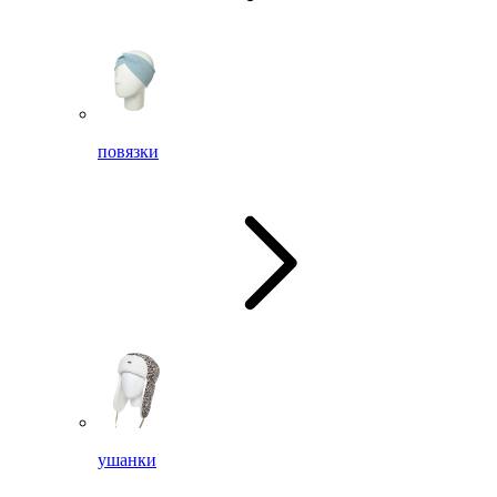
повязки
ушанки