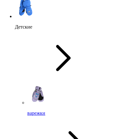
Детские
варежки