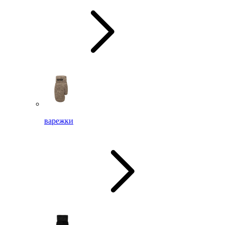
варежки