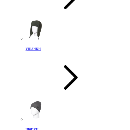
ушанки
шапки