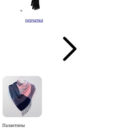
перчатки
Палантины