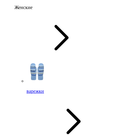
Женские
варежки