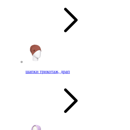
шапки трикотаж, драп