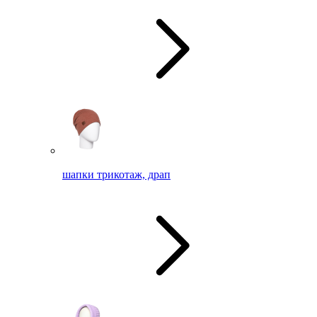
шапки трикотаж, драп