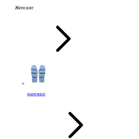
Женские
варежки