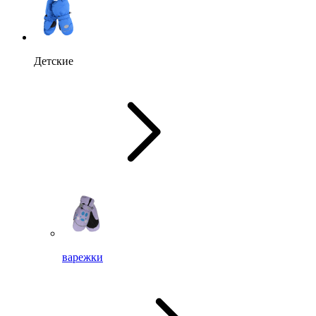
Детские
варежки