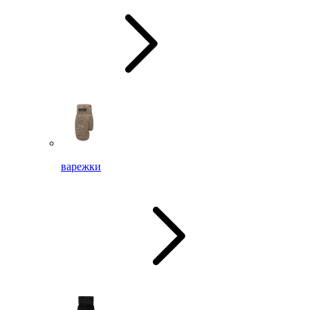
варежки