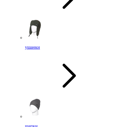
ушанки
шапки