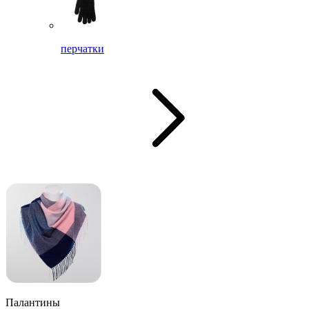
перчатки
Палантины