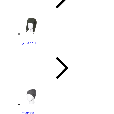
ушанки
шапки