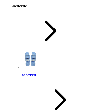
Женские
варежки