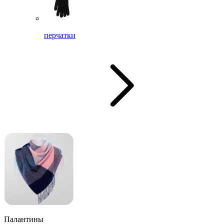
перчатки
Палантины