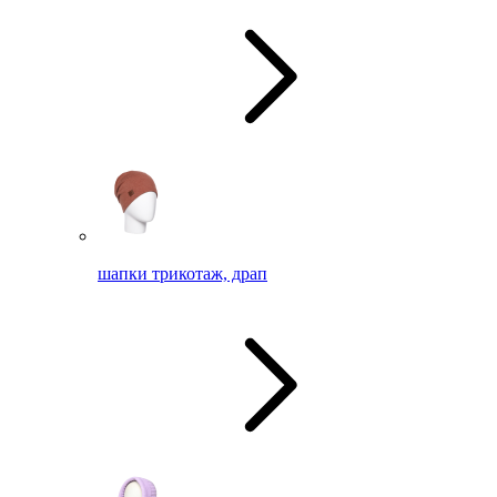
шапки трикотаж, драп