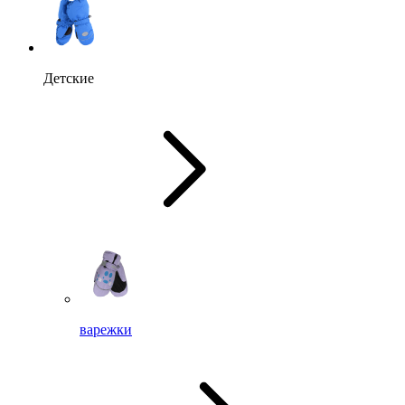
Детские
варежки