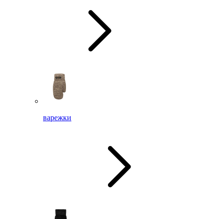
варежки