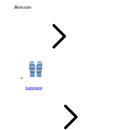
Женские
варежки