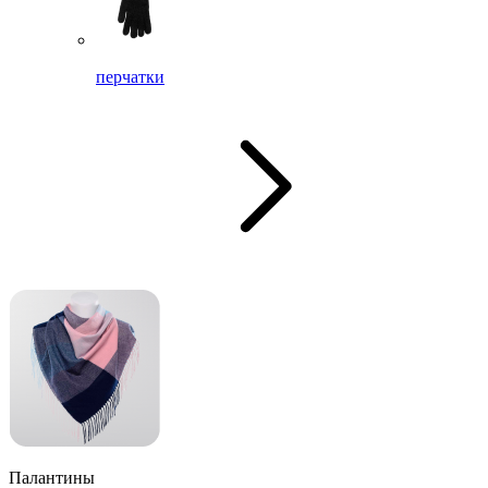
перчатки
Палантины