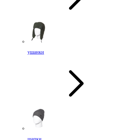
ушанки
шапки