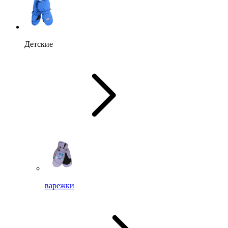
Детские
варежки