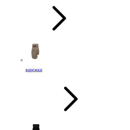
варежки