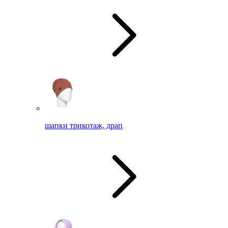
шапки трикотаж, драп