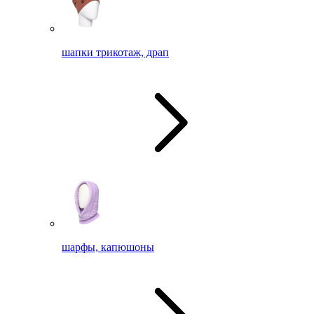
шапки трикотаж, драп
шарфы, капюшоны