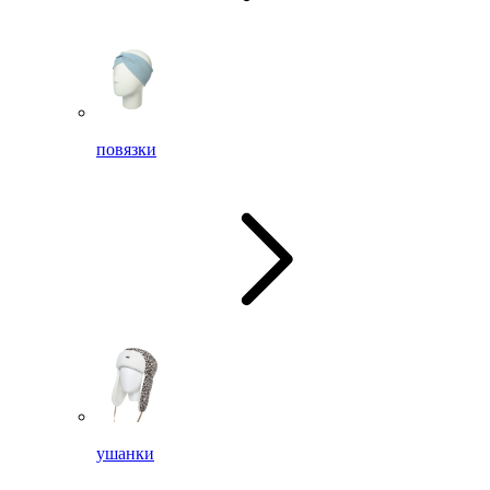
повязки
ушанки