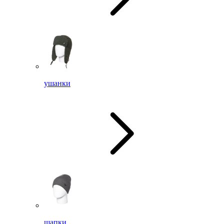
ушанки
шапки