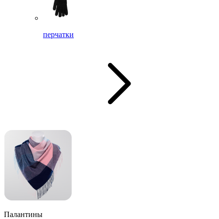
перчатки
Палантины