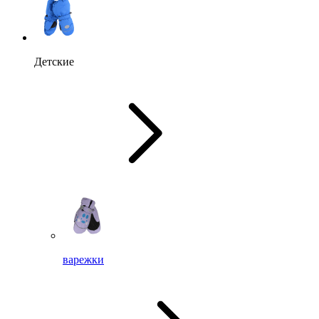
Детские
варежки