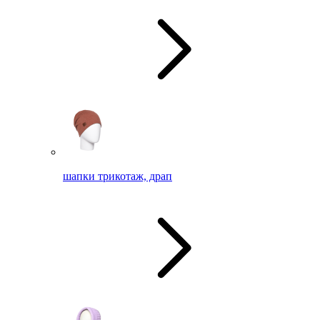
шапки трикотаж, драп