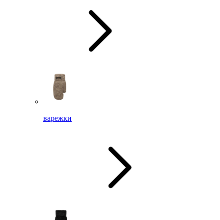
варежки