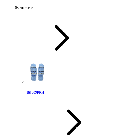
Женские
варежки