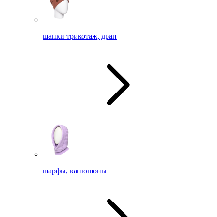
шапки трикотаж, драп
шарфы, капюшоны