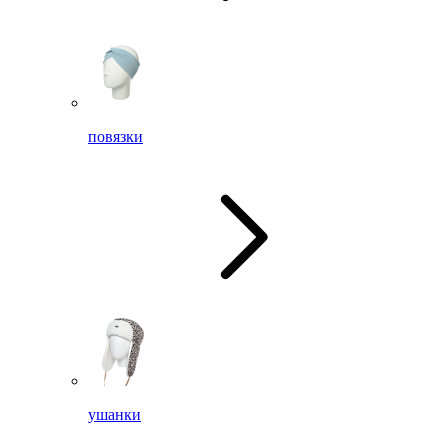
повязки
ушанки