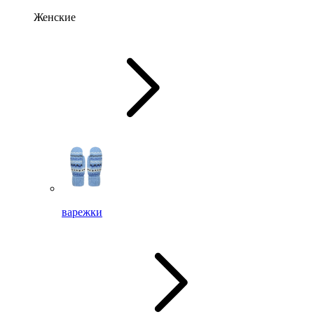
Женские
варежки