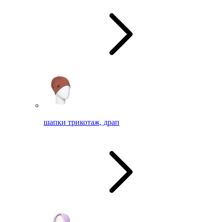
шапки трикотаж, драп