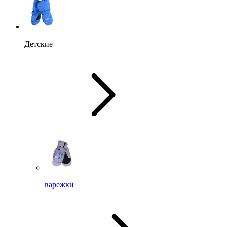
Детские
варежки