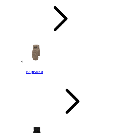
варежки