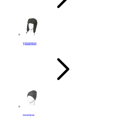
ушанки
шапки