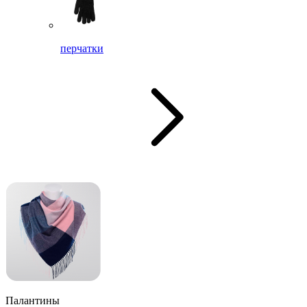
перчатки
Палантины