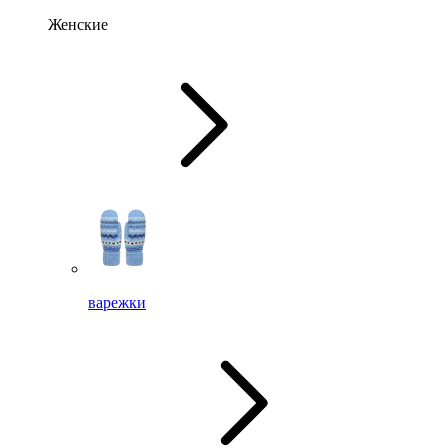
Женские
варежки