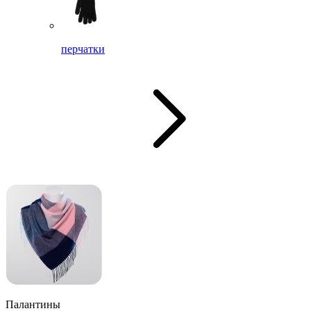
перчатки
Палантины