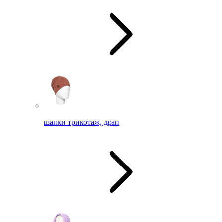
шапки трикотаж, драп