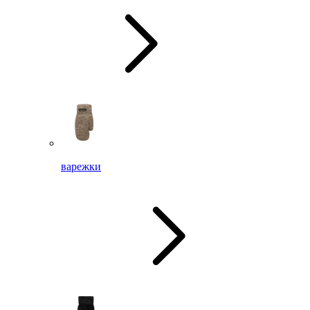
варежки