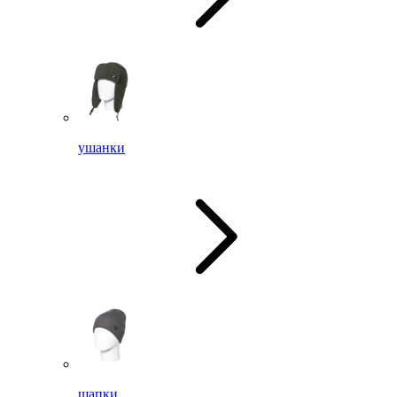
ушанки
шапки