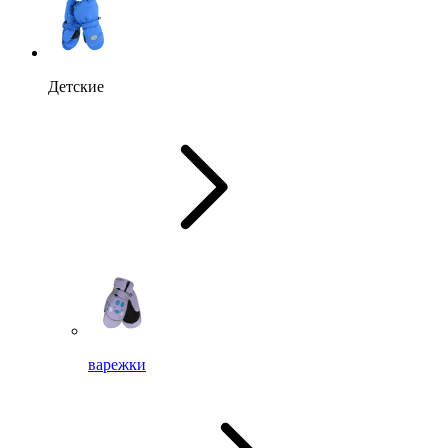
Детские
варежки