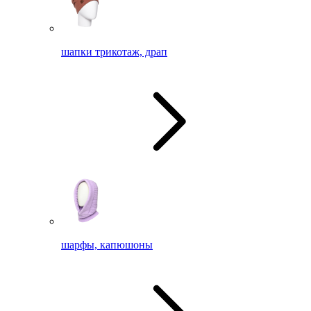
шапки трикотаж, драп
шарфы, капюшоны