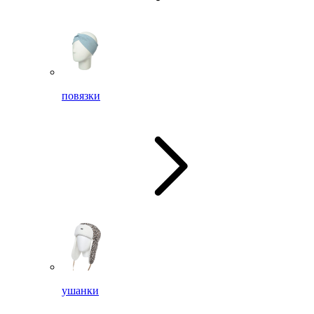
повязки
ушанки