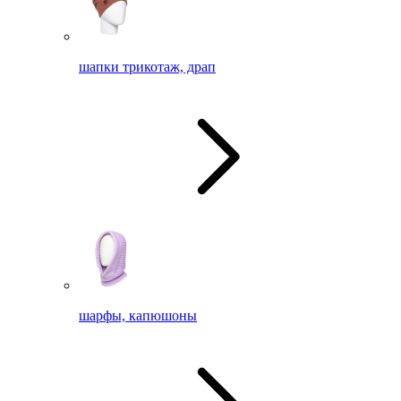
шапки трикотаж, драп
шарфы, капюшоны