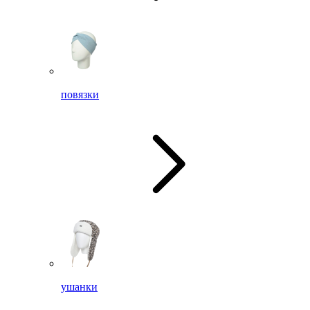
повязки
ушанки