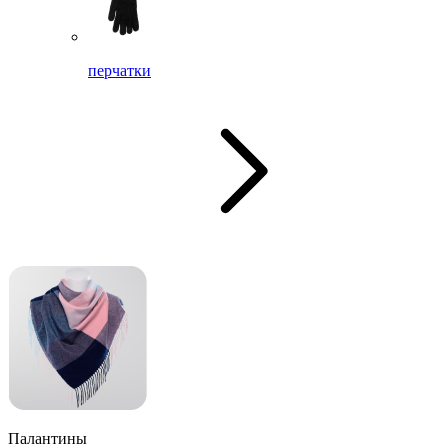
перчатки
Палантины