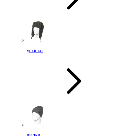
ушанки
шапки