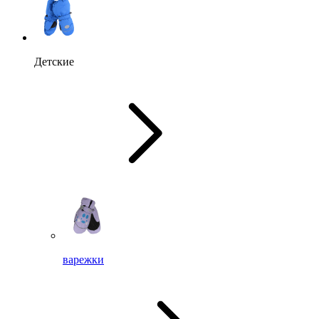
Детские
варежки