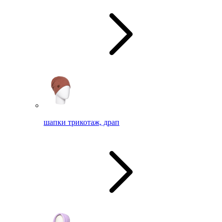
шапки трикотаж, драп