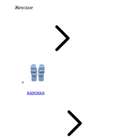
Женские
варежки