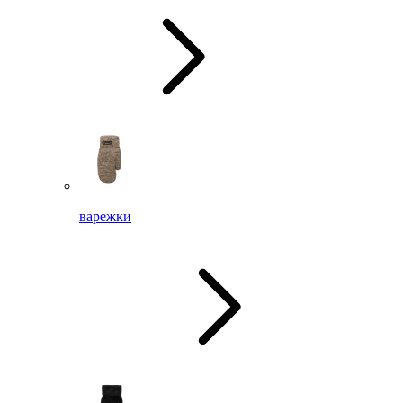
варежки