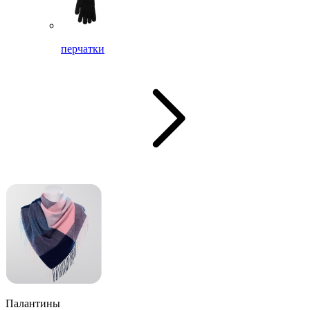
перчатки
Палантины