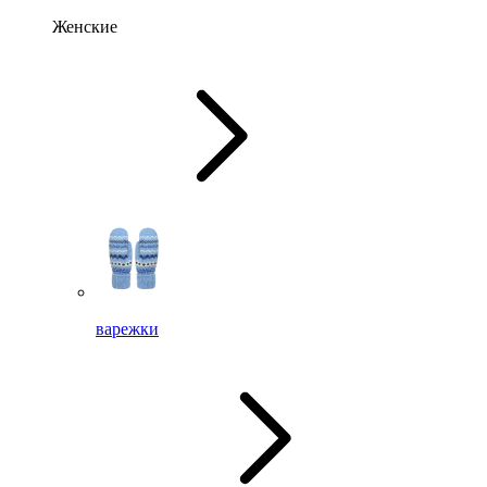
Женские
варежки