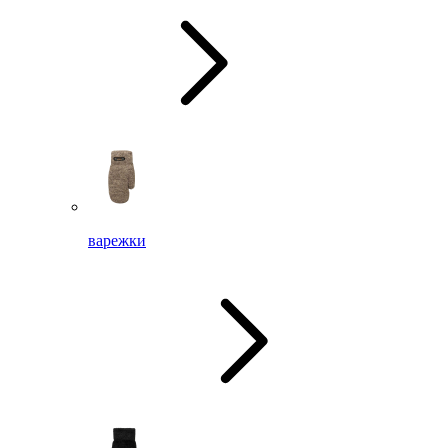
варежки