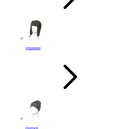
ушанки
шапки