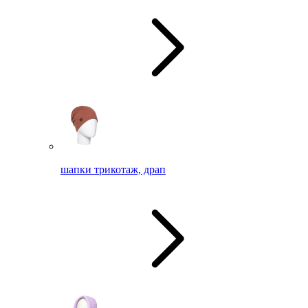
шапки трикотаж, драп