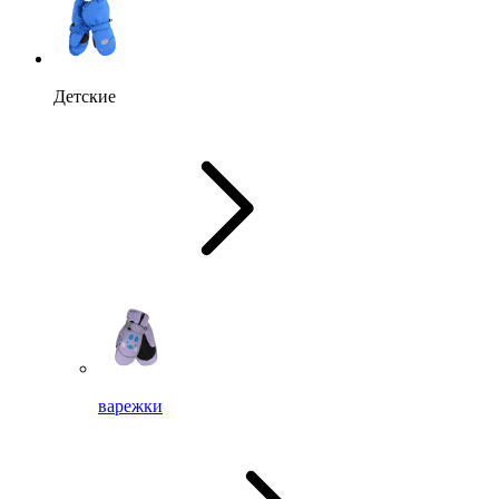
Детские
варежки