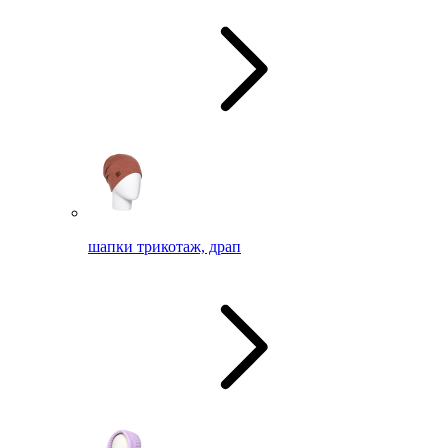
шапки трикотаж, драп