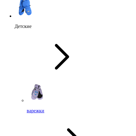
Детские
варежки