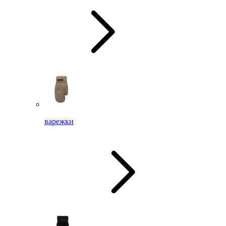
варежки