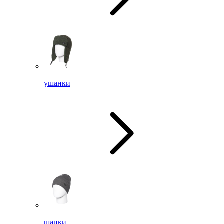
ушанки
шапки