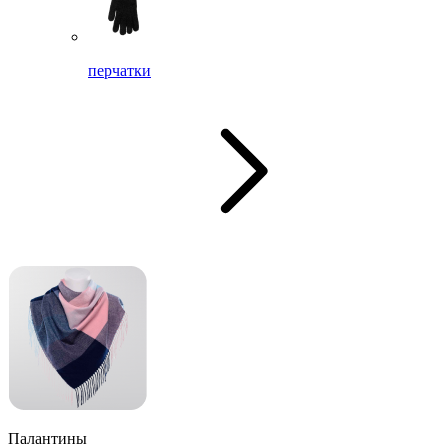
перчатки
Палантины