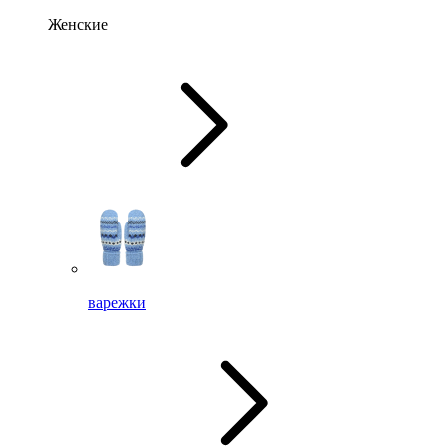
Женские
варежки