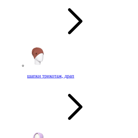
шапки трикотаж, драп