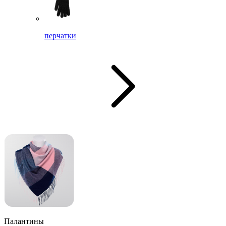
перчатки
Палантины