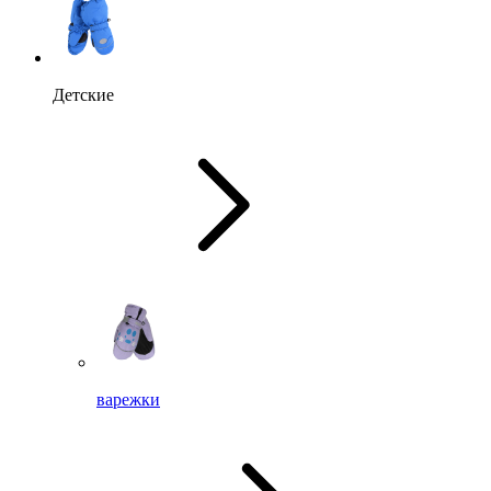
Детские
варежки