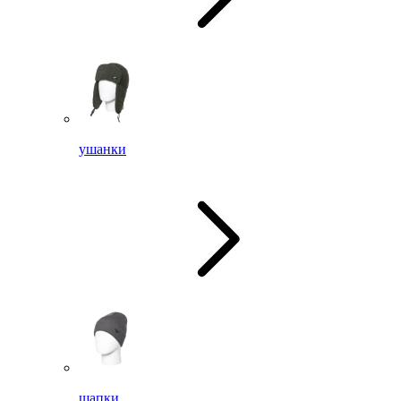
ушанки
шапки