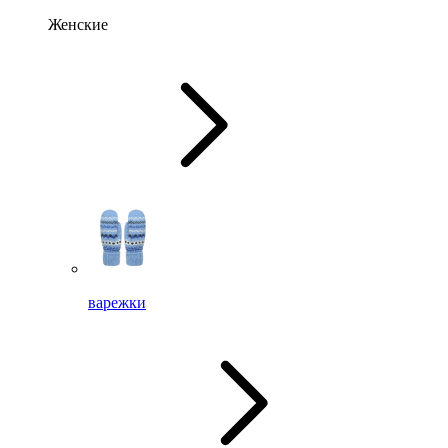
Женские
варежки