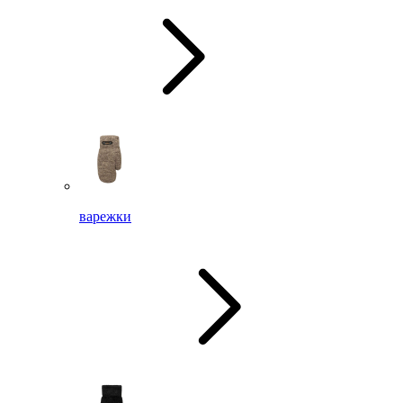
варежки