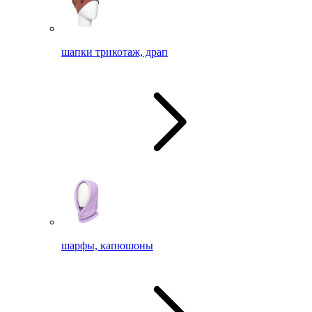
шапки трикотаж, драп
шарфы, капюшоны