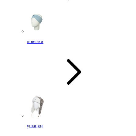
повязки
ушанки