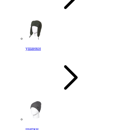
ушанки
шапки