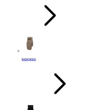
варежки