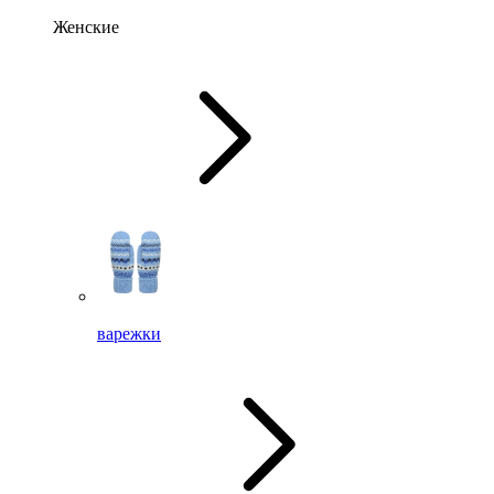
Женские
варежки