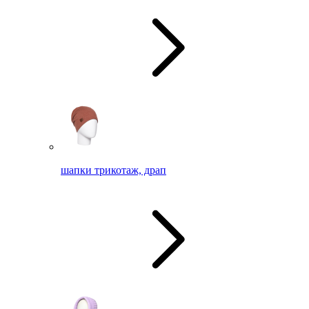
шапки трикотаж, драп