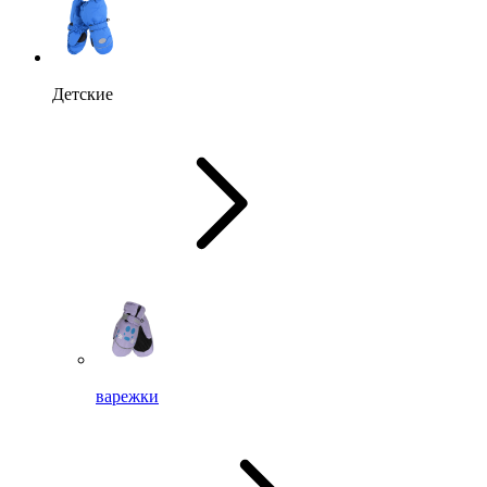
Детские
варежки