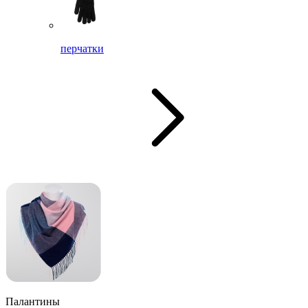
перчатки
Палантины