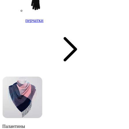
перчатки
Палантины