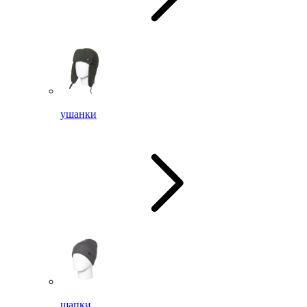
ушанки
шапки