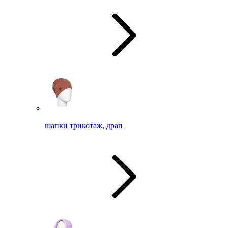
шапки трикотаж, драп