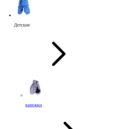
Детские
варежки