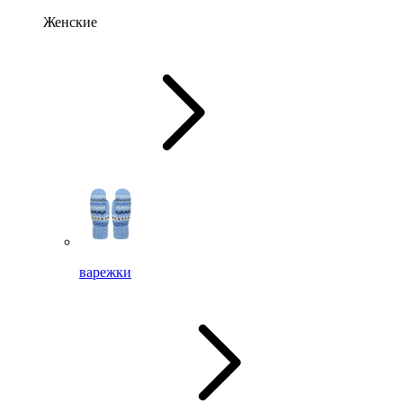
Женские
варежки