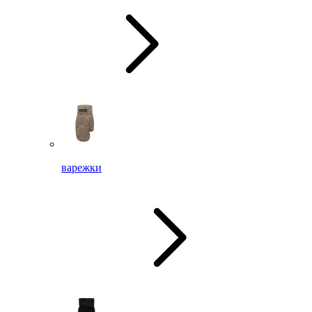
варежки