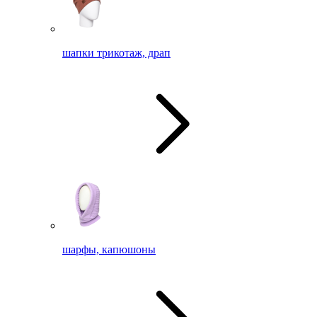
шапки трикотаж, драп
шарфы, капюшоны