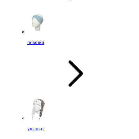
повязки
ушанки