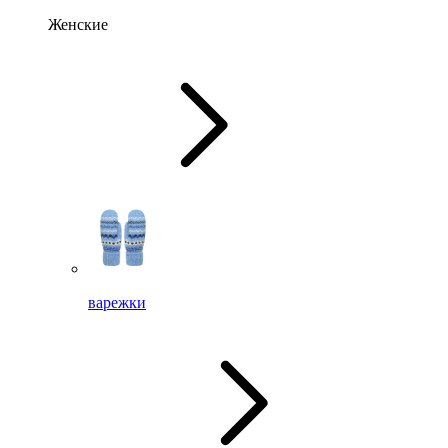
Женские
варежки