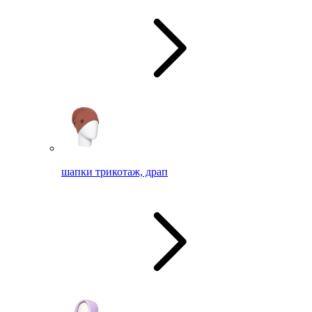
шапки трикотаж, драп