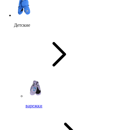
Детские
варежки