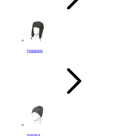
ушанки
шапки