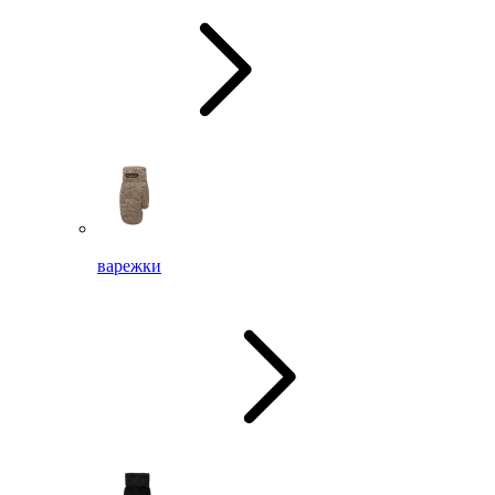
варежки