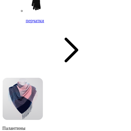
перчатки
Палантины