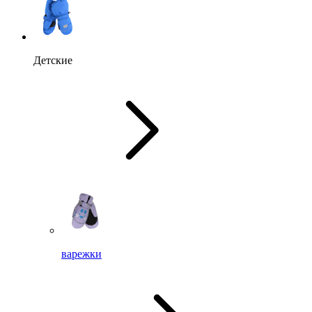
Детские
варежки