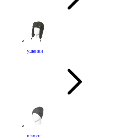
ушанки
шапки