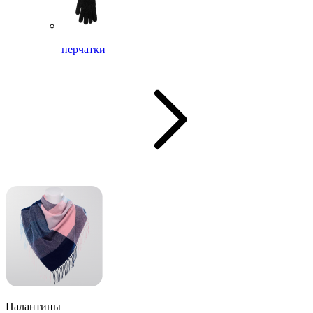
перчатки
Палантины