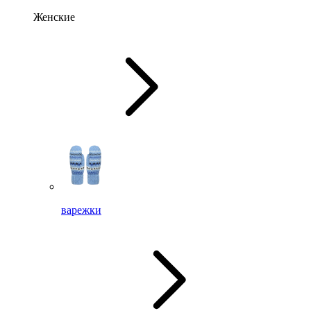
Женские
варежки