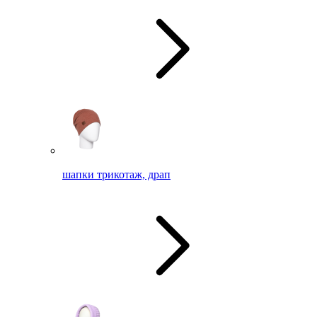
шапки трикотаж, драп