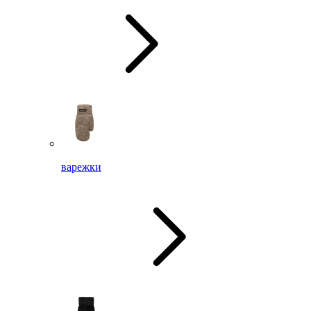
варежки