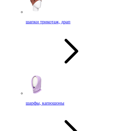
шапки трикотаж, драп
шарфы, капюшоны