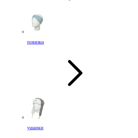
повязки
ушанки