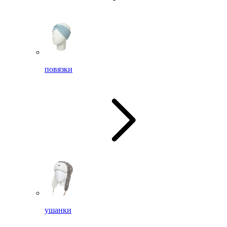
повязки
ушанки