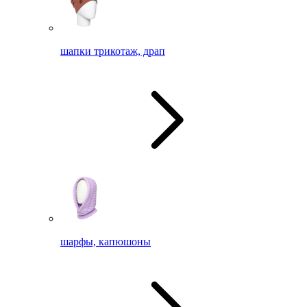
шапки трикотаж, драп
шарфы, капюшоны