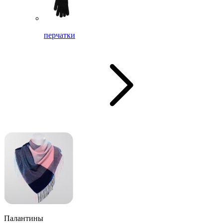
перчатки
Палантины