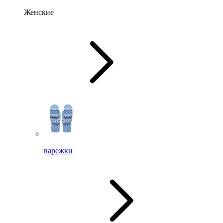
Женские
варежки