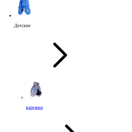
Детские
варежки