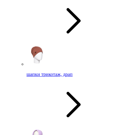
шапки трикотаж, драп