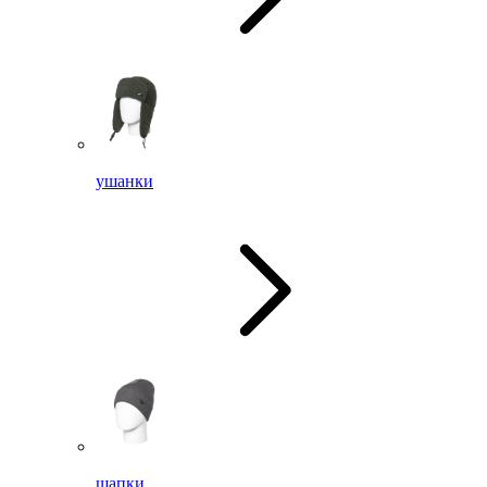
ушанки
шапки