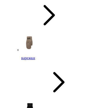
варежки