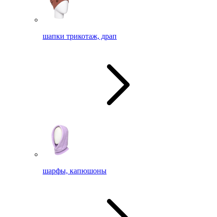
шапки трикотаж, драп
шарфы, капюшоны