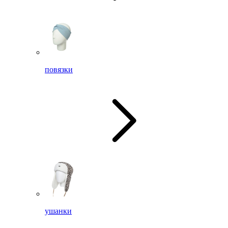
повязки
ушанки