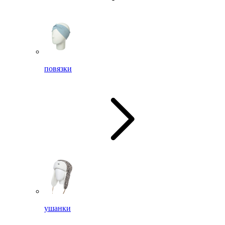
повязки
ушанки