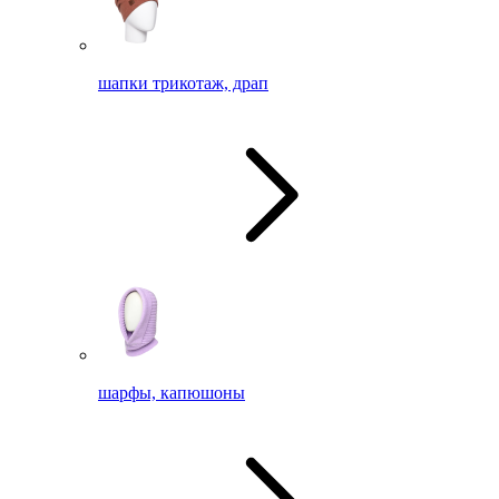
шапки трикотаж, драп
шарфы, капюшоны