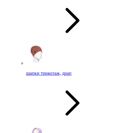
шапки трикотаж, драп