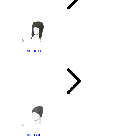
ушанки
шапки