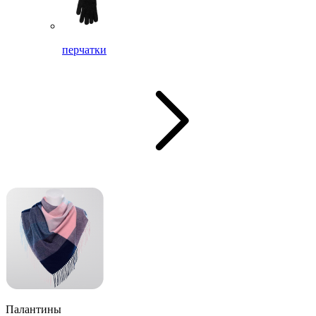
перчатки
Палантины