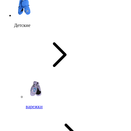
Детские
варежки