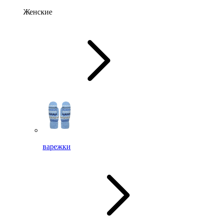
Женские
варежки