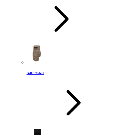
варежки