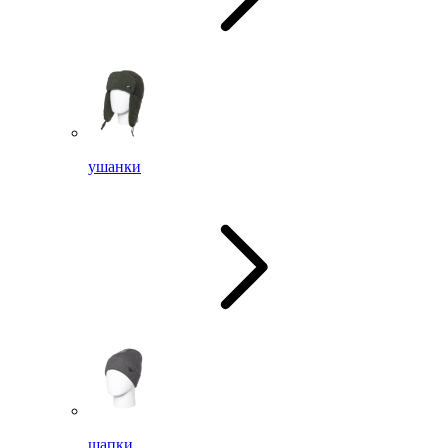
ушанки
шапки