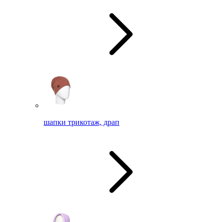
шапки трикотаж, драп