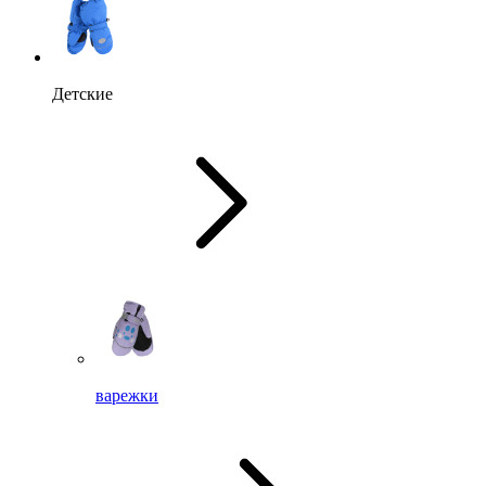
Детские
варежки