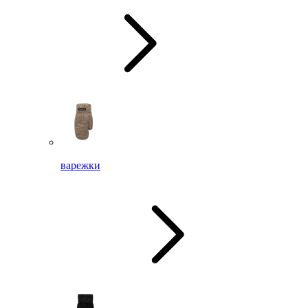
варежки