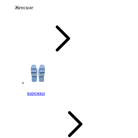
Женские
варежки