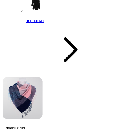
перчатки
Палантины