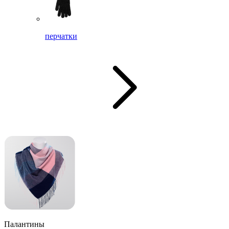
перчатки
Палантины