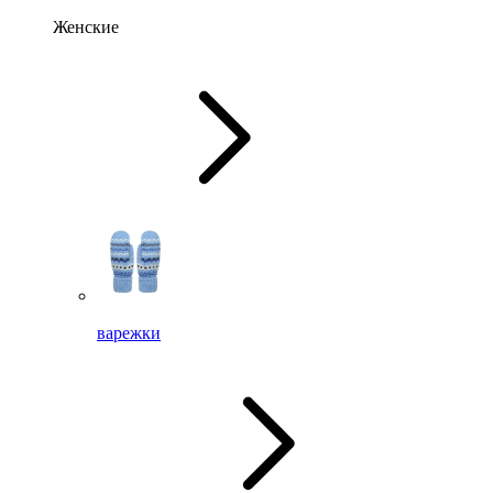
Женские
варежки