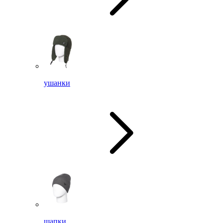
ушанки
шапки