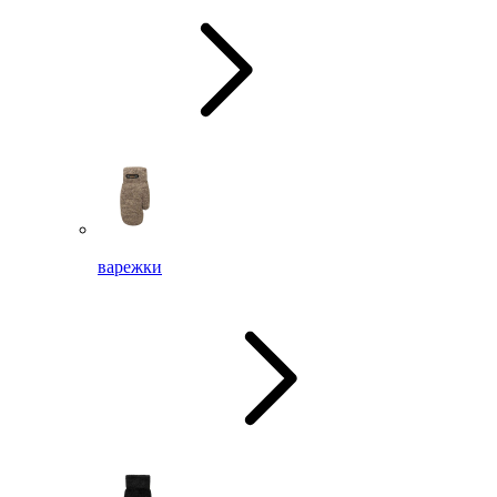
варежки