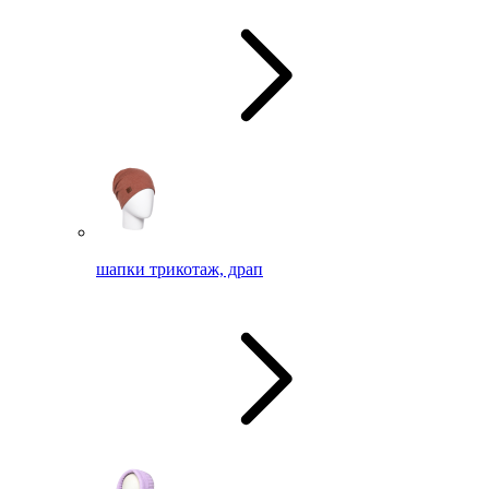
шапки трикотаж, драп