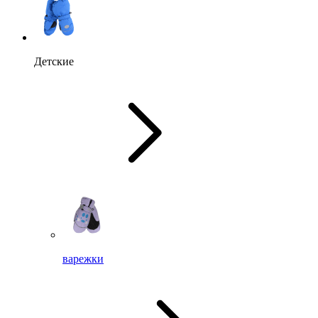
Детские
варежки