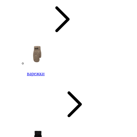
варежки