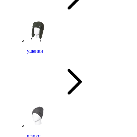
ушанки
шапки