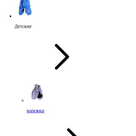
Детские
варежки