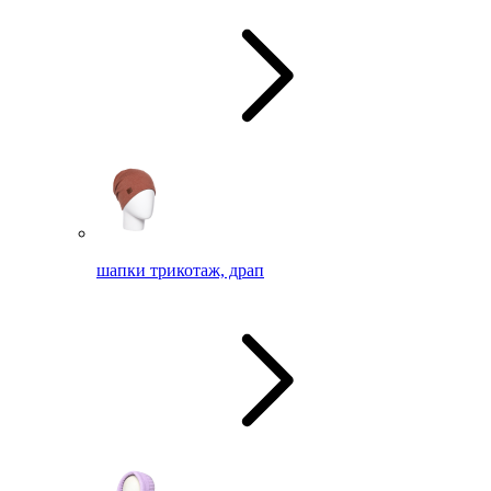
шапки трикотаж, драп