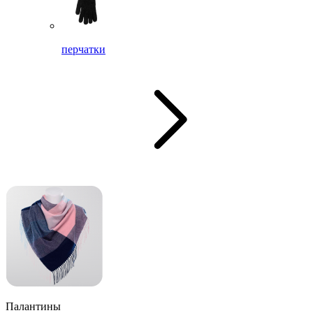
перчатки
Палантины