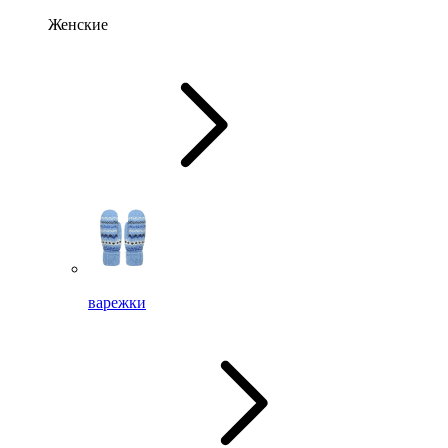
Женские
варежки